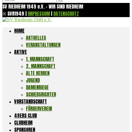
nach:
SV RIEDHEIM 1949 e.V. - WIR SIND RIEDHEIM
※ SVR1949 |
IMPRESSUM
|
DATENSCHUTZ
HOME
AKTUELLES
VERANSTALTUNGEN
AKTIVE
1. MANNSCHAFT
2. MANNSCHAFT
ALTE HERREN
JUGEND
DAMENRIEGE
SCHIEDSRICHTER
VORSTANDSCHAFT
FÖRDERVEREIN
49ERS CLUB
CLUBHEIM
SPONSOREN