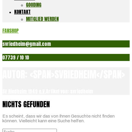
GOODING
KONTAKT
MITGLIED WERDEN
FANSHOP
svriedheim@gmail.com
07739 / 10 10
AUTOR: <SPAN>SVRIEDHEIM</SPAN>
SV Riedheim 1949 e.V.
Artikel von: svriedheim
NICHTS GEFUNDEN
Es scheint, dass wir das von Ihnen Gesuchte nicht finden
können. Vielleicht kann eine Suche helfen.
Suchen