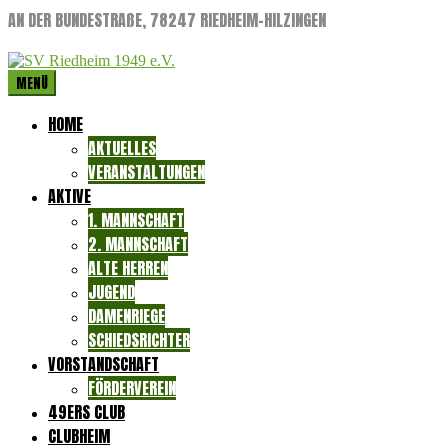
AN DER BUNDESTRAßE, 78247 RIEDHEIM-HILZINGEN
MENÜ
HOME
AKTUELLES
VERANSTALTUNGEN
AKTIVE
1. MANNSCHAFT
2. MANNSCHAFT
ALTE HERREN
JUGEND
DAMENRIEGE
SCHIEDSRICHTER
VORSTANDSCHAFT
FÖRDERVEREIN
49ERS CLUB
CLUBHEIM