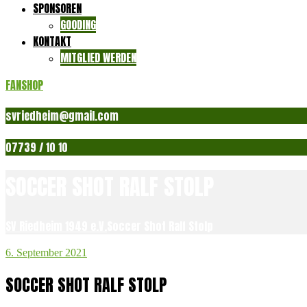
SPONSOREN
GOODING
KONTAKT
MITGLIED WERDEN
FANSHOP
svriedheim@gmail.com
07739 / 10 10
SOCCER SHOT RALF STOLP
SV Riedheim 1949 e.V.
Soccer Shot Ralf Stolp
6. September 2021
SOCCER SHOT RALF STOLP