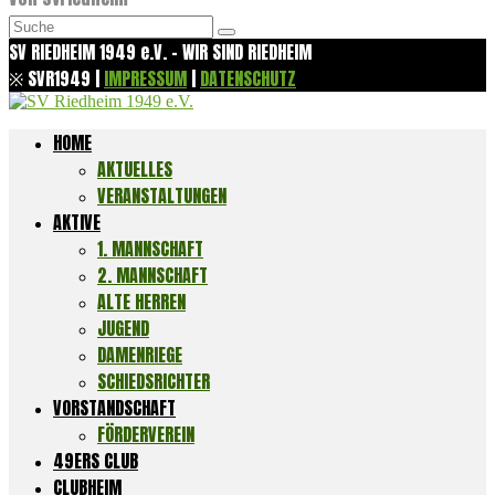
Suchen
nach:
SV RIEDHEIM 1949 e.V. - WIR SIND RIEDHEIM
※ SVR1949 |
IMPRESSUM
|
DATENSCHUTZ
HOME
AKTUELLES
VERANSTALTUNGEN
AKTIVE
1. MANNSCHAFT
2. MANNSCHAFT
ALTE HERREN
JUGEND
DAMENRIEGE
SCHIEDSRICHTER
VORSTANDSCHAFT
FÖRDERVEREIN
49ERS CLUB
CLUBHEIM