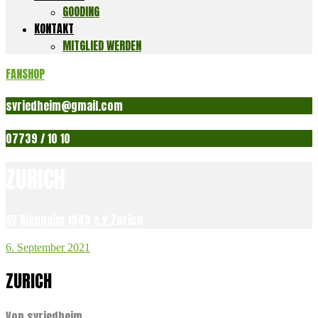
GOODING
KONTAKT
MITGLIED WERDEN
FANSHOP
svriedheim@gmail.com
07739 / 10 10
ZURICH
SV Riedheim 1949 e.V.
Zurich
6. September 2021
ZURICH
Von svriedheim